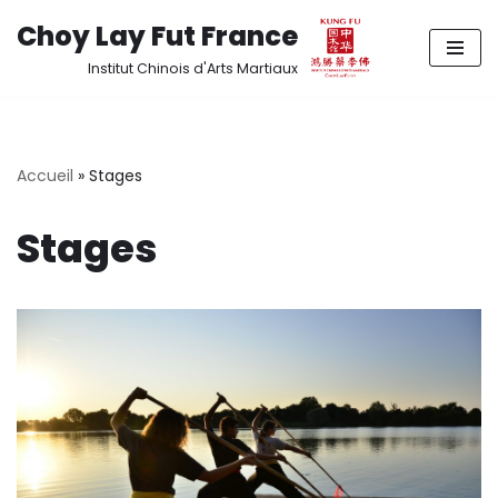
Choy Lay Fut France
Aller
Institut Chinois d'Arts Martiaux
au
contenu
Accueil
»
Stages
Stages