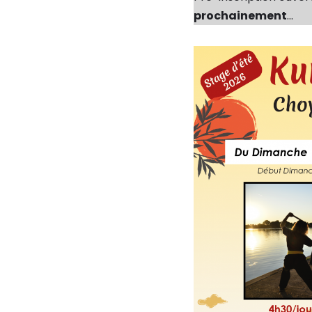
prochainement
…