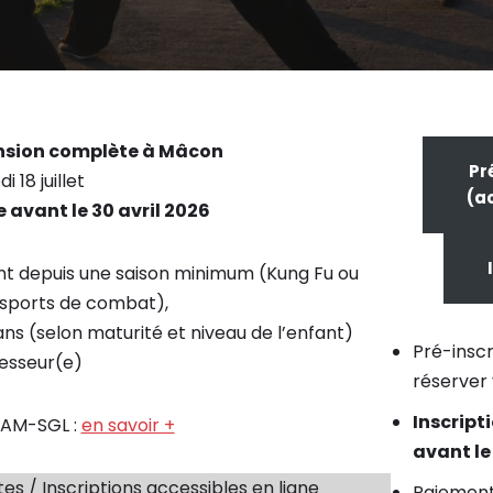
ension complète à Mâcon
Pr
18 juillet
(a
 avant le 30 avril 2026
nt depuis une saison minimum (Kung Fu ou
/sports de combat),
ans (selon maturité et niveau de l’enfant)
Pré-insc
esseur(e)
réserver
Inscript
CAM-SGL :
en savoir +
avant l
es / Inscriptions accessibles en ligne
Paiement 