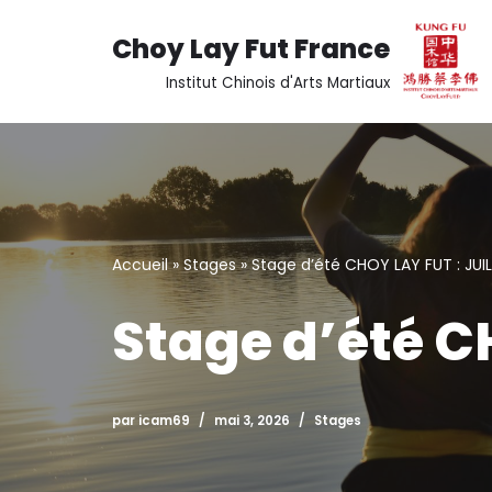
Choy Lay Fut France
Aller
Institut Chinois d'Arts Martiaux
au
contenu
Accueil
»
Stages
»
Stage d’été CHOY LAY FUT : JUI
Stage d’été C
par
icam69
mai 3, 2026
Stages