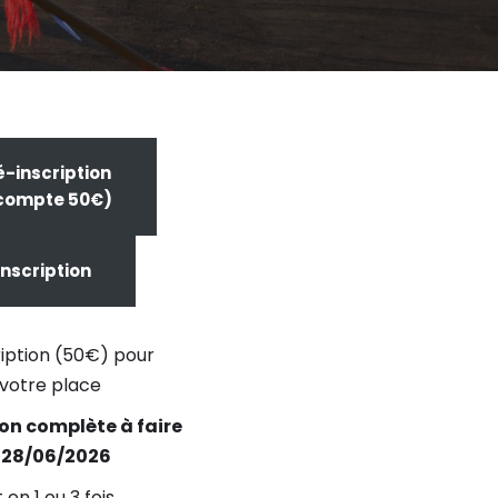
é-inscription
compte 50€)
Inscription
ription (50€) pour
 votre place
ion complète à faire
e 28/06/2026
en 1 ou 3 fois